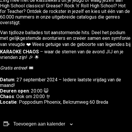
Zing mee met de klassiekers uit je jeugd of waag jezelf aan
High School classics! Grease? Rock ‘n’ Roll High School? Hot
for Teacher? Ontdek de rockster in jezelf en kies uit één van de
60.000 nummers in onze uitgebreide catalogus die genres
overstijgt.
Van tijdloze ballades tot aanstormende hits. Deel het podium
met gelijkgestemde avonturiers en creëer samen een symfonie
van vreugde ❤️ Wees getuige van de geboorte van legendes bij
KARAOKE CHAOS
– waar de sterren van de avond JIJ en je
vrienden zijn! 🎉 🌟
Gratis entree
! 🎟️
Datum
: 27 september 2024 – Iedere laatste vrijdag van de
maand!
Deuren open
: 20:00 😺
Chaos
: Ook om 20:00 🤘
Locatie
: Poppodium Phoenix, Belcrumweg 60 Breda
Toevoegen aan kalender