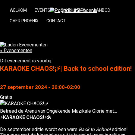
WELKOM
EVENTS
JOIN PHOENIX
AANBOD
OVER PHOENIX
CONTACT
« Evenementen
Dit evenement is voorbij.
KARAOKE CHAOS!¡⚡| Back to school edition!
27 september 2024 - 20:00
-
02:00
Gratis
Betreed de Arena van Ongekende Muzikale Glorie met…
⚡
KARAOKE CHAOS!
⚡🎤
De september editie wordt een ware
Back to School
edition!