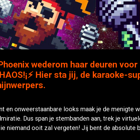
 Phoenix wederom haar deuren voor 
S!¡⚡ Hier sta jij, de karaoke-supe
ijnwerpers.
t en onweerstaanbare looks maak je de menigte wil
miratie. Dus span je stembanden aan, trek je virtue
e niemand ooit zal vergeten! Jij bent de absolute