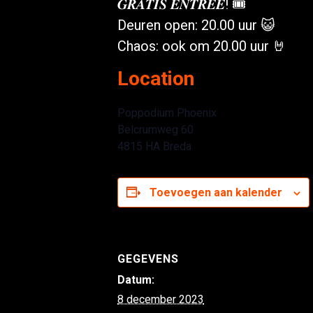
𝑮𝑹𝑨𝑻𝑰𝑺 𝑬𝑵𝑻𝑹𝑬𝑬! 🎟️
Deuren open: 20.00 uur 😺
Chaos: ook om 20.00 uur 🤘
Location
Poppodium Phoenix
Belcrumweg 60
4815 HA Breda
Toevoegen aan kalender
GEGEVENS
Datum:
8 december 2023