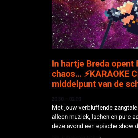
In hartje Breda opent
chaos… ⚡KARAOKE CHAO
middelpunt van de sch
20:30 – 02:00
Met jouw verbluffende zangtalen
alleen muziek, lachen en pure ad
deze avond een epische show di