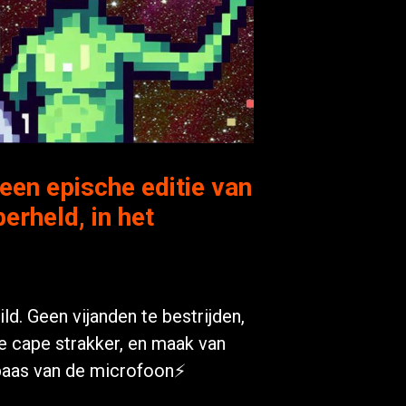
een epische editie van
rheld, in het
d. Geen vijanden te bestrijden,
le cape strakker, en maak van
 baas van de microfoon⚡