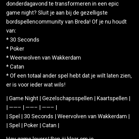
donderdagavond te transformeren in een epic
game night? Sluit je aan bij de gezelligste
bordspellencommunity van Breda! Of je nu houdt
van:
* 30 Seconds
* Poker
* Weerwolven van Wakkerdam
* Catan
* Of een totaal ander spel hebt dat je wilt laten zien,
er is voor ieder wat wils!
| Game Night | Gezelschapsspellen | Kaartspellen |
| ——– | ——– | ——– |
| Spel | 30 Seconds | Weervolven van Wakkerdam |
| Spel | Poker | Catan |
Hey game lovers! Ben jij klaar om je