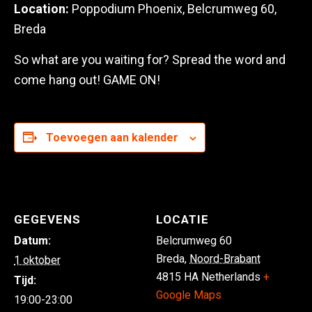
Location:
Poppodium Phoenix, Belcrumweg 60,
Breda
So what are you waiting for? Spread the word and
come hang out! GAME ON!
Toevoegen aan kalender
GEGEVENS
LOCATIE
Datum:
Belcrumweg 60
Breda
,
Noord-Brabant
1 oktober
4815 HA
Netherlands
+
Tijd:
Google Maps
19:00-23:00