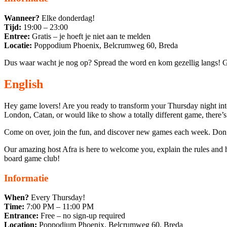
Wanneer?
Elke donderdag!
Tijd:
19:00 – 23:00
Entree:
Gratis – je hoeft je niet aan te melden
Locatie:
Poppodium Phoenix, Belcrumweg 60, Breda
Dus waar wacht je nog op? Spread the word en kom gezellig lang
English
Hey game lovers! Are you ready to transform your Thursday night in
London, Catan, or would like to show a totally different game, there’
Come on over, join the fun, and discover new games each week. Don’t
Our amazing host Afra is here to welcome you, explain the rules and 
board game club!
Informatie
When?
Every Thursday!
Time:
7:00 PM – 11:00 PM
Entrance:
Free – no sign-up required
Location:
Poppodium Phoenix, Belcrumweg 60, Breda