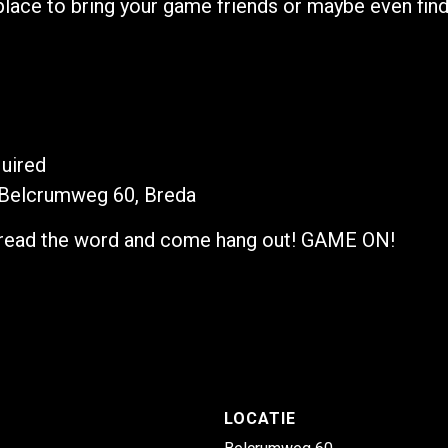
t place to bring your game friends or maybe even fi
uired
Belcrumweg 60, Breda
Spread the word and come hang out! GAME ON!
LOCATIE