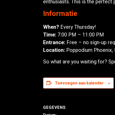
enthusiasts. This is the perfec
Informatie
When?
Every Thursday!
Time:
7:00 PM – 11:00 PM
Entrance:
Free – no sign-up req
Location:
Poppodium Phoenix, 
So what are you waiting for? 
Toevoegen aan kalender
GEGEVENS