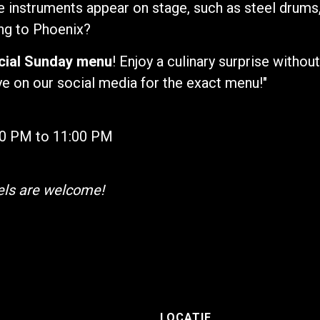
ue instruments appear on stage, such as steel drum
ing to Phoenix?
cial Sunday menu
! Enjoy a culinary surprise withou
 on our social media for the exact menu!"
00 PM to 11:00 PM
vels are welcome!
LOCATIE