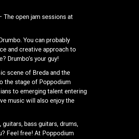
– The open jam sessions at
 Drumbo. You can probably
nce and creative approach to
ve? Drumbo’s your guy!
sic scene of Breda and the
nto the stage of Poppodium
ans to emerging talent entering
ive music will also enjoy the
 guitars, bass guitars, drums,
ou? Feel free! At Poppodium