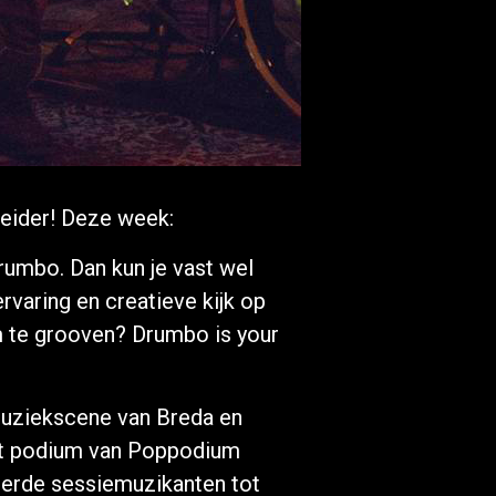
eider! Deze week:
rumbo. Dan kun je vast wel
varing en creatieve kijk op
om te grooven? Drumbo is your
muziekscene van Breda en
het podium van Poppodium
terde sessiemuzikanten tot