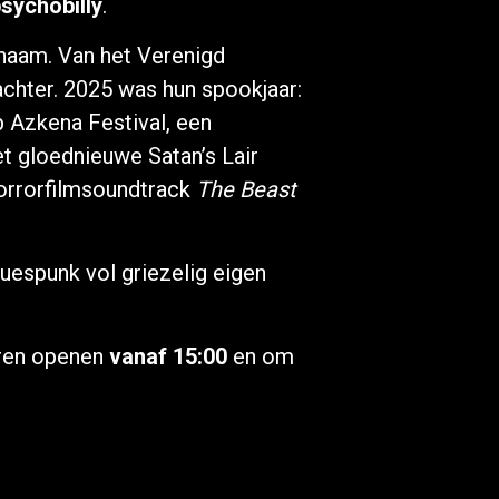
sychobilly
.
 naam. Van het Verenigd
achter. 2025 was hun spookjaar:
 Azkena Festival, een
t gloednieuwe Satan’s Lair
 horrorfilmsoundtrack
The Beast
uespunk vol griezelig eigen
uren openen
vanaf 15:00
en om