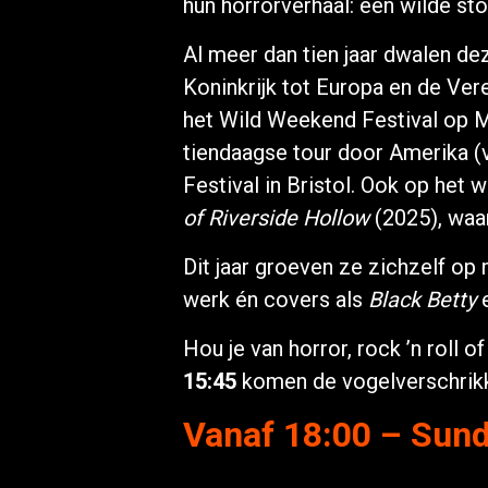
hun horrorverhaal: een wilde s
Al meer dan tien jaar dwalen de
Koninkrijk tot Europa en de Ver
het Wild Weekend Festival op M
tiendaagse tour door Amerika (v
Festival in Bristol. Ook op het 
of Riverside Hollow
(2025), waa
Dit jaar groeven ze zichzelf o
werk én covers als
Black Betty
Hou je van horror, rock ’n roll
15:45
komen de vogelverschrikker
Vanaf 18:00 – Sun