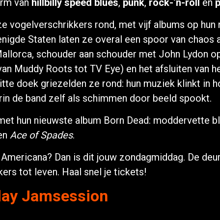
torm van
hillbilly speed blues
,
punk
,
rock-‘n-roll
en
p
ze vogelverschrikkers rond, met vijf albums op hun
enigde Staten laten ze overal een spoor van chaos 
allorca, schouder aan schouder met John Lydon op
an Muddy Roots tot TV Eye) en het afsluiten van he
witte doek griezelden ze rond: hun muziek klinkt in
rin de band zelf als schimmen door beeld spookt.
p met hun nieuwste album Born Dead: moddervette bl
en
Ace of Spades
.
 of Americana? Dan is dit jouw zondagmiddag. De de
s tot leven. Haal snel je tickets!
day Jamsession