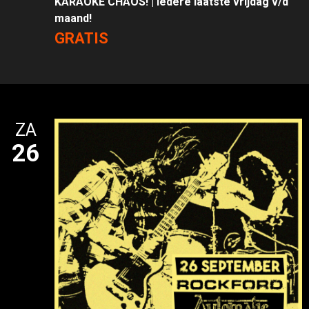
KARAOKE CHAOS! | Iedere laatste vrijdag v/d
maand!
GRATIS
ZA
26