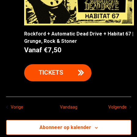
Rockford + Automatic Dead Drive + Habitat 67 |
Grunge, Rock & Stoner
Vanaf €7,50
TICKETS
Evenementen
Even
Vorige
Vandaag
Volgende
Abonneer op kalender