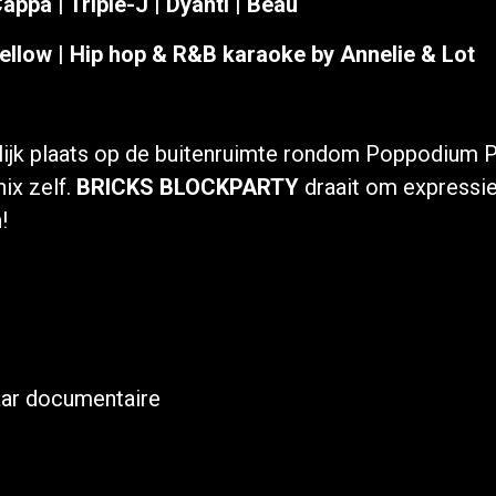
ppa | Triple-J | Dyanti | Beau
 Jellow | Hip hop & R&B karaoke by Annelie & Lot
ijk plaats op de buitenruimte rondom Poppodium P
ix zelf.
BRICKS BLOCKPARTY
draait om expressie,
!
aar documentaire