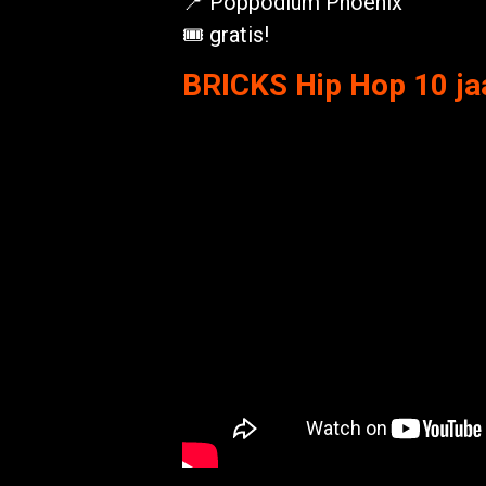
📍 Poppodium Phoenix
🎟️ gratis!
BRICKS Hip Hop 10 jaa