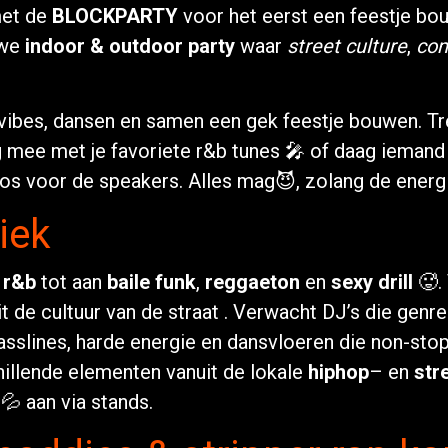
met de
BLOCKPARTY
voor het eerst een feestje bo
uwe
indoor & outdoor party
waar
street culture
,
co
 vibes, dansen en samen een gek feestje bouwen. Tre
ng mee met je favoriete r&b tunes 🎤 of daag iemand
s voor de speakers. Alles mag😈, zolang de energie
iek
n
r&b
tot aan
baile funk
,
reggaeton
en
sexy drill
🥵.
 de cultuur van de straat . Verwacht DJ’s die genre
 basslines, harde energie en dansvloeren die non-st
illende elementen vanuit de lokale
hiphop
– en
str
💦 aan via stands.