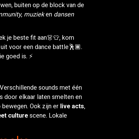
uwen, buiten op de block van de
mmunity
,
muziek
en
dansen
k je beste fit aan👗👕, kom
 uit voor een dance battle🕺🏾.
 goed is. ⚡️
 Verschillende sounds met één
s door elkaar laten smelten en
op bewegen. Ook zijn er
live acts
,
eet culture
scene. Lokale