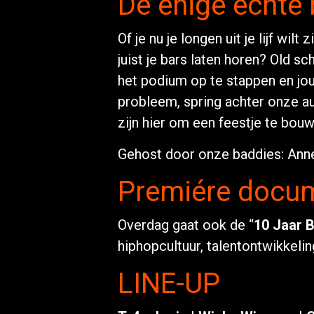
De enige echte 
Of je nu je longen uit je lijf wi
juist je bars laten horen? Old s
het podium op te stappen en jou
probleem, spring achter onze a
zijn hier om een feestje te bouw
Gehost door onze baddies: Anne
Premiére docum
Overdag gaat ook de “
10 Jaar 
hiphopcultuur, talentontwikkeli
LINE-UP