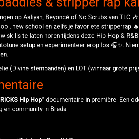
baddies & stripper rap k
lt zingen op Aaliyah, Beyoncé of No Scrubs van TLC 🎶 
chool, new school en zelfs je favoriete stripperrap 
w skills te laten horen tijdens deze Hip Hop & R&B
utotune setup en experimenteer erop los 🎧✨. Niem
en.
lie (Divine stembanden) en LOT (winnaar grote prij
entaire
BRICKS Hip Hop
” documentaire in première. Een od
ng en community in Breda.