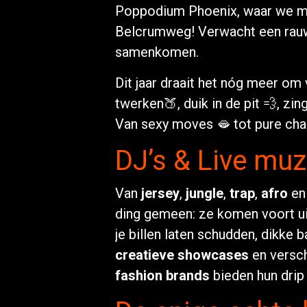
Poppodium Phoenix, waar we 
Belcrumweg! Verwacht een ra
samenkomen.
Dit jaar draait het nóg meer om
twerken🍑, duik in de pit 💨, zi
Van sexy moves 🫦 tot pure chao
DJ’s & Live muz
Van
jersey
,
jungle
,
trap
,
afro
e
ding gemeen: ze komen voort uit
je billen laten schudden, dikke
creatieve showcases
en versch
fashion brands
bieden hun drip 