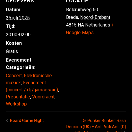
GEGEVENS
LOCATIE
Datum:
Belcrumweg 60
Breda
,
Noord-Brabant
25 juli 2025
4815 HA
Netherlands
+
Tijd:
Google Maps
20:00-02:00
Kosten
Gratis
Evenement
Categorieën:
Concert
,
Elektronische
muziek
,
Evenement
(concert / dj / jamsessie)
,
Presentatie
,
Voordracht
,
Workshop
Board Game Night
De Punker Bunker: Rash
Decision (UK) + Anti Anti Anti (D)