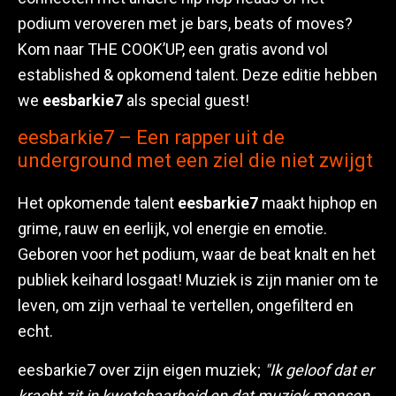
podium veroveren met je bars, beats of moves?
Kom naar THE COOK’UP, een gratis avond vol
established & opkomend talent. Deze editie hebben
we
eesbarkie7
als special guest!
eesbarkie7 – Een rapper uit de
underground met een ziel die niet zwijgt
Het opkomende talent
eesbarkie7
maakt hiphop en
grime, rauw en eerlijk, vol energie en emotie.
Geboren voor het podium, waar de beat knalt en het
publiek keihard losgaat! Muziek is zijn manier om te
leven, om zijn verhaal te vertellen, ongefilterd en
echt.
eesbarkie7 over zijn eigen muziek;
"Ik geloof dat er
kracht zit in kwetsbaarheid en dat muziek mensen