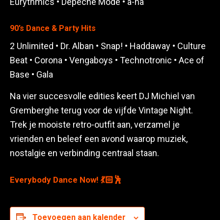
Eurythmics • Depeche Mode • a-ha
90’s Dance & Party Hits
2 Unlimited • Dr. Alban • Snap! • Haddaway • Culture
Beat • Corona • Vengaboys • Technotronic • Ace of
Base • Gala
Na vier succesvolle edities keert DJ Michiel van
Gremberghe terug voor de vijfde Vintage Night.
Trek je mooiste retro-outfit aan, verzamel je
vrienden en beleef een avond waarop muziek,
nostalgie en verbinding centraal staan.
Everybody Dance Now! 💃🏻🕺
Toevoegen aan kalender