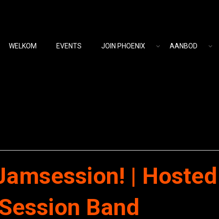
WELKOM
EVENTS
JOIN PHOENIX
AANBOD
amsession! | Hosted 
 Session Band