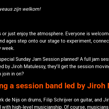
iveaus zijn welkom!
s or just enjoy the atmosphere. Everyone is welco
 and ages step onto our stage to experiment, connec
y week.
special Sunday Jam Session planned! A full jam sess
 by Jiroh Matulessy, they’ll get the session movin
 join in on?
ing a session band led by Jiroh
rk de Nijs on drums, Filip Schrijver on guitar, and J
d with high-level musicianship. Of course, musicians 