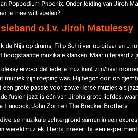
an Poppodium Phoenix. Onder leiding van Jiroh Matu
er je mee wilt spelen?
sieband o.l.v. Jiroh Matulessy
k de Nijs op drums, Filip Schrijver op gitaar en Ji
 hoogstaande muzikale klanken. Maar uiteraard zij
tulessy ervoor dat iedere muzikant zijn/haar momen
dat muziek zijn roeping was. Hij begon ooit op djemb
Met een grote passie voor zowel Ierse muziek als ja
de fusion jazz is één van Jirohs grote liefdes, waar
bie Hancock, John Zorn en The Brecker Brothers.
 diverse muzikale achtergrond samen in een express
n wereldmuziek. Hierbij creëert hij een experiment